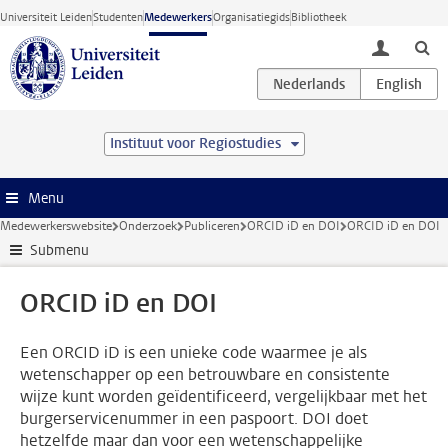
Ga direct naar de inhoud
Universiteit Leiden
Studenten
Medewerkers
Organisatiegids
Bibliotheek
toggle lo
Instituut voor Regiostudies
Menu
Medewerkerswebsite
Onderzoek
Publiceren
ORCID iD en DOI
ORCID iD en DOI
Submenu
ORCID iD en DOI
Een ORCID iD is een unieke code waarmee je als
wetenschapper op een betrouwbare en consistente
wijze kunt worden geïdentificeerd, vergelijkbaar met het
burgerservicenummer in een paspoort. DOI doet
hetzelfde maar dan voor een wetenschappelijke