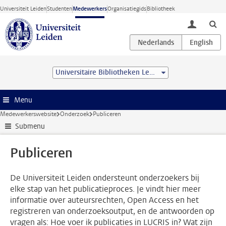
Ga direct naar de inhoud
Universiteit Leiden
Studenten
Medewerkers
Organisatiegids
Bibliotheek
toggle lo
Universitaire Bibliotheken Leiden
Menu
Medewerkerswebsite
Onderzoek
Publiceren
Submenu
Publiceren
De Universiteit Leiden ondersteunt onderzoekers bij
elke stap van het publicatieproces. Je vindt hier meer
informatie over auteursrechten, Open Access en het
registreren van onderzoeksoutput, en de antwoorden op
vragen als: Hoe voer ik publicaties in LUCRIS in? Wat zijn