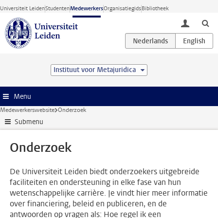
Ga direct naar de inhoud
Universiteit Leiden
Studenten
Medewerkers
Organisatiegids
Bibliotheek
toggle lo
Instituut voor Metajuridica
Menu
Medewerkerswebsite
Onderzoek
Submenu
Onderzoek
De Universiteit Leiden biedt onderzoekers uitgebreide
faciliteiten en ondersteuning in elke fase van hun
wetenschappelijke carrière. Je vindt hier meer informatie
over financiering, beleid en publiceren, en de
antwoorden op vragen als: Hoe regel ik een