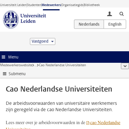
Ga direct naar de inhoud
Universiteit Leiden
Studenten
Medewerkers
Organisatiegids
Bibliotheek
toggle lo
Vastgoed
Menu
Medewerkerswebsite
...
Cao Nederlandse Universiteiten
too
Submenu
Cao Nederlandse Universiteiten
De arbeidsvoorwaarden van universitaire werknemers
zijn geregeld via de cao Nederlandse Universiteiten.
Lees meer over je arbeidsvoorwaarden in de
cao Nederlandse