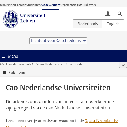
Ga direct naar de inhoud
Universiteit Leiden
Studenten
Medewerkers
Organisatiegids
Bibliotheek
toggle lo
Instituut voor Geschiedenis
Menu
Medewerkerswebsite
...
Cao Nederlandse Universiteiten
too
Submenu
Cao Nederlandse Universiteiten
De arbeidsvoorwaarden van universitaire werknemers
zijn geregeld via de cao Nederlandse Universiteiten.
Lees meer over je arbeidsvoorwaarden in de
cao Nederlandse