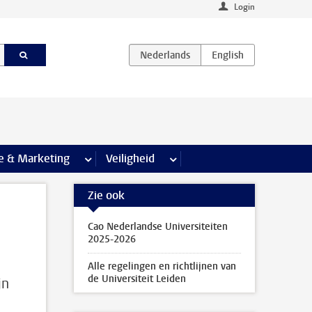
Login
agina’s
e & Marketing
meer Communicatie & Marketing pagina’s
Veiligheid
meer Veiligheid pagina’s
Zie ook
Cao Nederlandse Universiteiten
2025-2026
Alle regelingen en richtlijnen van
de Universiteit Leiden
jn