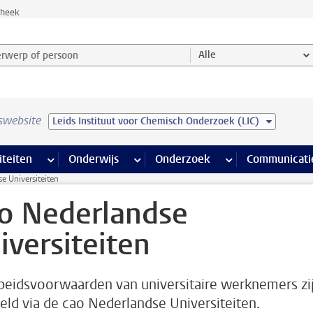
theek
werp of persoon en selecteer categorie
Alle
swebsite
Leids Instituut voor Chemisch Onderzoek (LIC)
na’s
 pagina’s
iteiten
meer Faciliteiten pagina’s
Onderwijs
meer Onderwijs pagina’s
Onderzoek
meer Onderzoek p
Communicati
e Universiteiten
o Nederlandse
iversiteiten
beidsvoorwaarden van universitaire werknemers zi
eld via de cao Nederlandse Universiteiten.