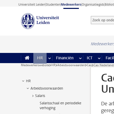
Ga direct naar de inhoud
Universiteit Leiden
Studenten
Medewerkers
Organisatiegids
Biblio
Zoek op onder
Zoekterm
Medewerker
HR
meer HR pagina’s
Financiën
meer Financiën pagi
ICT
meer ICT
Facil
Medewerkerswebsite
HR
Arbeidsvoorwaarden
Cao
Cao Nederlands
Ca
HR
Un
Arbeidsvoorwaarden
Salaris
De ar
Salarisschaal en periodieke
verhoging
gereg