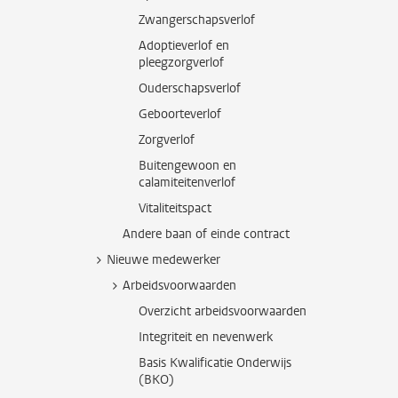
Zwangerschapsverlof
Adoptieverlof en
pleegzorgverlof
Ouderschapsverlof
Geboorteverlof
Zorgverlof
Buitengewoon en
calamiteitenverlof
Vitaliteitspact
Andere baan of einde contract
Nieuwe medewerker
Arbeidsvoorwaarden
Overzicht arbeidsvoorwaarden
Integriteit en nevenwerk
Basis Kwalificatie Onderwijs
(BKO)