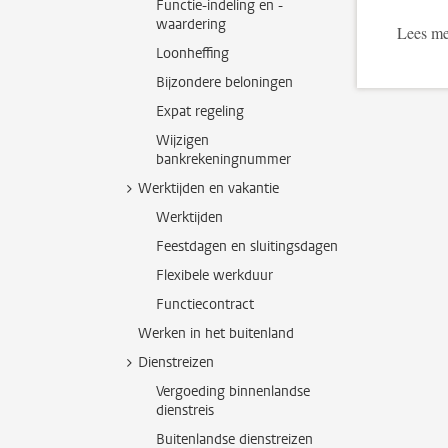
Functie-indeling en -
waardering
Lees me
Loonheffing
Bijzondere beloningen
Expat regeling
Wijzigen
bankrekeningnummer
Werktijden en vakantie
Werktijden
Feestdagen en sluitingsdagen
Flexibele werkduur
Functiecontract
Werken in het buitenland
Dienstreizen
Vergoeding binnenlandse
dienstreis
Buitenlandse dienstreizen