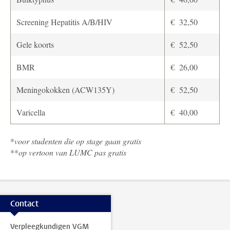
Screening Hepatitis A/B/HIV
€ 32,50
Gele koorts
€ 52,50
BMR
€ 26,00
Meningokokken (ACW135Y)
€ 52,50
Varicella
€ 40,00
*
voor studenten die op stage gaan gratis
**
op vertoon van LUMC pas gratis
Contact
Verpleegkundigen VGM