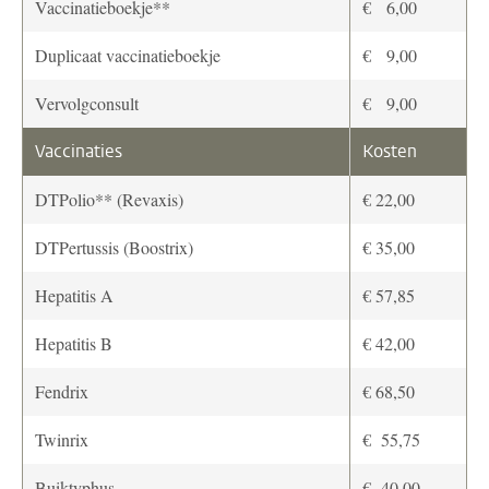
Vaccinatieboekje**
€ 6,00
Duplicaat vaccinatieboekje
€ 9,00
Vervolgconsult
€ 9,00
Vaccinaties
Kosten
DTPolio** (Revaxis)
€ 22,00
DTPertussis (Boostrix)
€ 35,00
Hepatitis A
€ 57,85
Hepatitis B
€ 42,00
Fendrix
€ 68,50
Twinrix
€ 55,75
Buiktyphus
€ 40,00