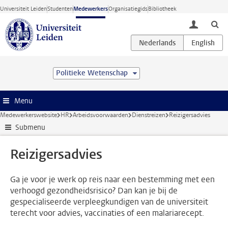
Ga direct naar de inhoud
Universiteit Leiden
Studenten
Medewerkers
Organisatiegids
Bibliotheek
toggle lo
Politieke Wetenschap
Menu
Medewerkerswebsite
HR
Arbeidsvoorwaarden
Dienstreizen
Reizigersadvies
Submenu
Reizigersadvies
Ga je voor je werk op reis naar een bestemming met een
verhoogd gezondheidsrisico? Dan kan je bij de
gespecialiseerde verpleegkundigen van de universiteit
terecht voor advies, vaccinaties of een malariarecept.