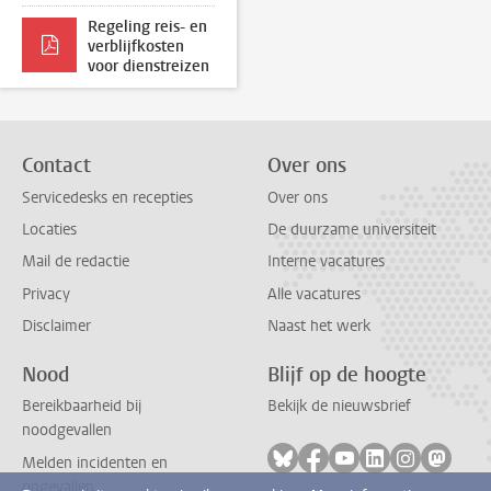
Regeling reis- en
verblijfkosten
voor dienstreizen
Contact
Over ons
Servicedesks en recepties
Over ons
Locaties
De duurzame universiteit
Mail de redactie
Interne vacatures
Privacy
Alle vacatures
Disclaimer
Naast het werk
Nood
Blijf op de hoogte
Bereikbaarheid bij
Bekijk de nieuwsbrief
noodgevallen
Volg ons op bluesky
Volg ons op facebook
Volg ons op youtub
Volg ons op li
Volg ons o
Volg 
Melden incidenten en
ongevallen