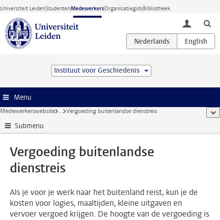
Ga direct naar de inhoud
Universiteit Leiden
Studenten
Medewerkers
Organisatiegids
Bibliotheek
toggle lo
Instituut voor Geschiedenis
Menu
Medewerkerswebsite
...
Vergoeding buitenlandse dienstreis
too
Submenu
Vergoeding buitenlandse
dienstreis
Als je voor je werk naar het buitenland reist, kun je de
kosten voor logies, maaltijden, kleine uitgaven en
vervoer vergoed krijgen. De hoogte van de vergoeding is