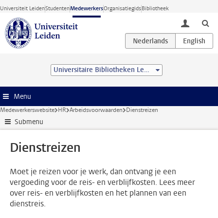
Ga direct naar de inhoud
Universiteit Leiden
Studenten
Medewerkers
Organisatiegids
Bibliotheek
toggle lo
Universitaire Bibliotheken Leiden
Menu
Medewerkerswebsite
HR
Arbeidsvoorwaarden
Dienstreizen
Submenu
Dienstreizen
Moet je reizen voor je werk, dan ontvang je een
vergoeding voor de reis- en verblijfkosten. Lees meer
over reis- en verblijfkosten en het plannen van een
dienstreis.