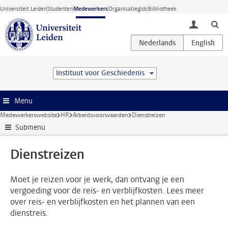
Ga direct naar de inhoud
Universiteit Leiden
Studenten
Medewerkers
Organisatiegids
Bibliotheek
toggle lo
Instituut voor Geschiedenis
Menu
Medewerkerswebsite
HR
Arbeidsvoorwaarden
Dienstreizen
Submenu
Dienstreizen
Moet je reizen voor je werk, dan ontvang je een
vergoeding voor de reis- en verblijfkosten. Lees meer
over reis- en verblijfkosten en het plannen van een
dienstreis.