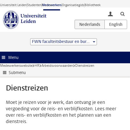
Ga direct naar de inhoud
Universiteit Leiden
Studenten
Medewerkers
Organisatiegids
Bibliotheek
toggle lo
FWN faculteitsbestuur en bureau
Menu
Medewerkerswebsite
HR
Arbeidsvoorwaarden
Dienstreizen
Submenu
Dienstreizen
Moet je reizen voor je werk, dan ontvang je een
vergoeding voor de reis- en verblijfkosten. Lees meer
over reis- en verblijfkosten en het plannen van een
dienstreis.