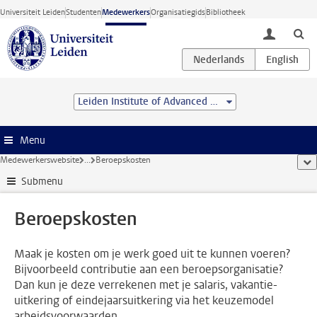
Ga direct naar de inhoud
Universiteit Leiden
Studenten
Medewerkers
Organisatiegids
Bibliotheek
toggle lo
Leiden Institute of Advanced Computer Science (LIACS)
Menu
Medewerkerswebsite
...
Beroepskosten
too
Submenu
Beroepskosten
Maak je kosten om je werk goed uit te kunnen voeren?
Bijvoorbeeld contributie aan een beroepsorganisatie?
Dan kun je deze verrekenen met je salaris, vakantie-
uitkering of eindejaarsuitkering via het keuzemodel
arbeidsvoorwaarden.