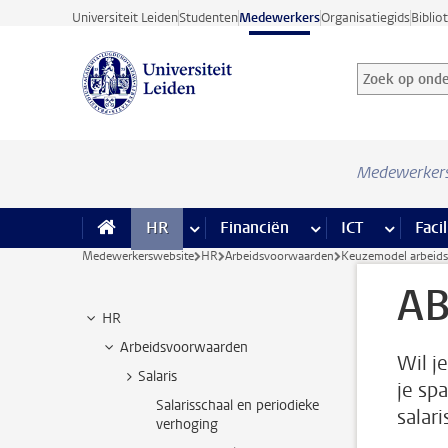
Ga direct naar de inhoud
Universiteit Leiden
Studenten
Medewerkers
Organisatiegids
Biblio
Zoek op onder
Zoekterm
Medewerker
HR
meer HR pagina’s
Financiën
meer Financiën pagi
ICT
meer ICT
Facil
Medewerkerswebsite
HR
Arbeidsvoorwaarden
Keuzemodel arbeid
AB
HR
Arbeidsvoorwaarden
Wil j
Salaris
je sp
Salarisschaal en periodieke
salar
verhoging