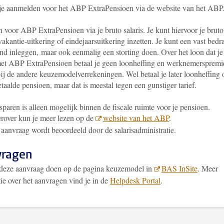
 je aanmelden voor het ABP ExtraPensioen via de website van het ABP
in voor ABP ExtraPensioen via je bruto salaris. Je kunt hiervoor je bruto
 vakantie-uitkering of eindejaarsuitkering inzetten. Je kunt een vast bedr
nd inleggen, maar ook eenmalig een storting doen. Over het loon dat je
met ABP ExtraPensioen betaal je geen loonheffing en werknemerspremi
bij de andere keuzemodelverrekeningen. Wel betaal je later loonheffing 
etaalde pensioen, maar dat is meestal tegen een gunstiger tarief.
sparen is alleen mogelijk binnen de fiscale ruimte voor je pensioen.
rover kun je meer lezen op de
website van het ABP
.
aanvraag wordt beoordeeld door de salarisadministratie.
vragen
 deze aanvraag doen op de pagina keuzemodel in
BAS InSite
. Meer
ie over het aanvragen vind je in de
Helpdesk Portal
.