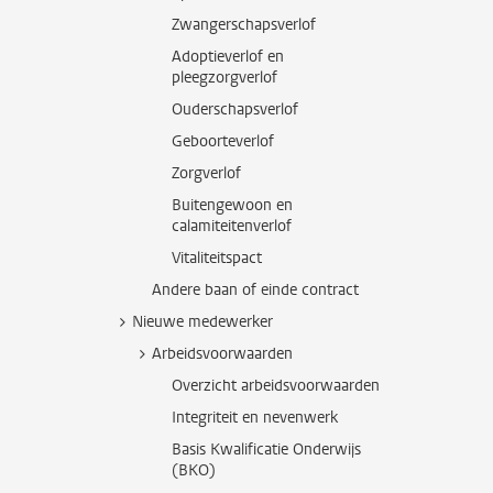
Zwangerschapsverlof
Adoptieverlof en
pleegzorgverlof
Ouderschapsverlof
Geboorteverlof
Zorgverlof
Buitengewoon en
calamiteitenverlof
Vitaliteitspact
Andere baan of einde contract
Nieuwe medewerker
Arbeidsvoorwaarden
Overzicht arbeidsvoorwaarden
Integriteit en nevenwerk
Basis Kwalificatie Onderwijs
(BKO)