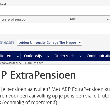
theek
werp of persoon en selecteer categorie
Alle
swebsite
Leiden University College The Hague
na’s
 pagina’s
iteiten
meer Faciliteiten pagina’s
Onderwijs
meer Onderwijs pagina’s
Onderzoek
meer Onderzoek p
Communicati
svoorwaarden
ABP ExtraPensioen
P ExtraPensioen
e je pensioen aanvullen? Met ABP ExtraPensioen k
aren voor een aanvulling op je pensioen via je bruto
is (eenmalig of repeterend).