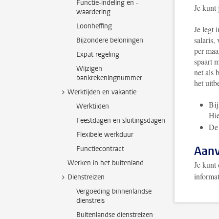
Functie-indeling en -
Je kunt
waardering
Loonheffing
Je legt 
salaris,
Bijzondere beloningen
per maa
Expat regeling
spaart 
Wijzigen
net als 
bankrekeningnummer
het uitb
Werktijden en vakantie
Bij
Werktijden
Hie
Feestdagen en sluitingsdagen
De 
Flexibele werkduur
Aan
Functiecontract
Werken in het buitenland
Je kunt
informat
Dienstreizen
Vergoeding binnenlandse
dienstreis
Buitenlandse dienstreizen