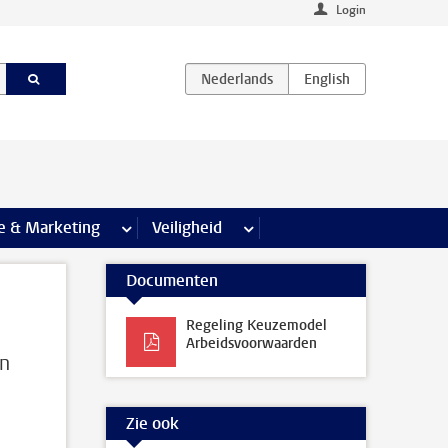
Login
agina’s
e & Marketing
meer Communicatie & Marketing pagina’s
Veiligheid
meer Veiligheid pagina’s
Documenten
Regeling Keuzemodel
Arbeidsvoorwaarden
un
Zie ook