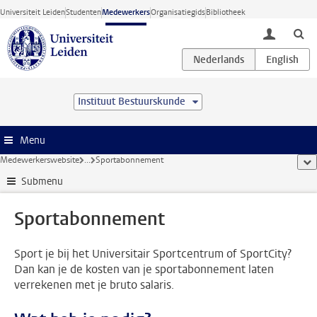
Ga direct naar de inhoud
Universiteit Leiden
Studenten
Medewerkers
Organisatiegids
Bibliotheek
toggle lo
Instituut Bestuurskunde
Menu
Medewerkerswebsite
...
Sportabonnement
too
Submenu
Sportabonnement
Sport je bij het Universitair Sportcentrum of SportCity?
Dan kan je de kosten van je sportabonnement laten
verrekenen met je bruto salaris.