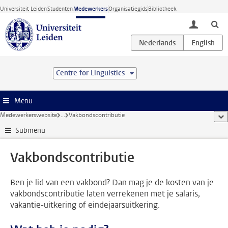
Ga direct naar de inhoud
Universiteit Leiden
Studenten
Medewerkers
Organisatiegids
Bibliotheek
toggle lo
Centre for Linguistics
Menu
Medewerkerswebsite
...
Vakbondscontributie
too
Submenu
Vakbondscontributie
Ben je lid van een vakbond? Dan mag je de kosten van je
vakbondscontributie laten verrekenen met je salaris,
vakantie-uitkering of eindejaarsuitkering.