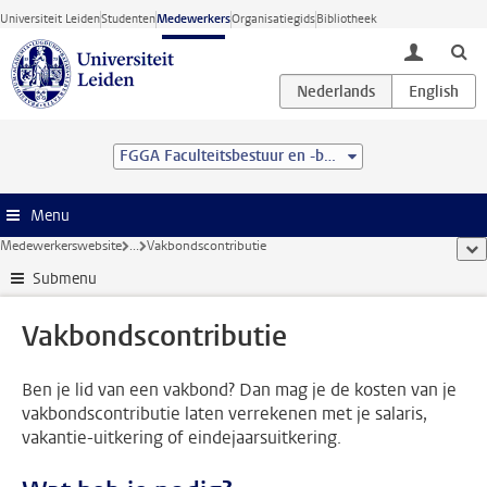
Ga direct naar de inhoud
Universiteit Leiden
Studenten
Medewerkers
Organisatiegids
Bibliotheek
toggle lo
FGGA Faculteitsbestuur en -bureau
Menu
Medewerkerswebsite
...
Vakbondscontributie
too
Submenu
Vakbondscontributie
Ben je lid van een vakbond? Dan mag je de kosten van je
vakbondscontributie laten verrekenen met je salaris,
vakantie-uitkering of eindejaarsuitkering.