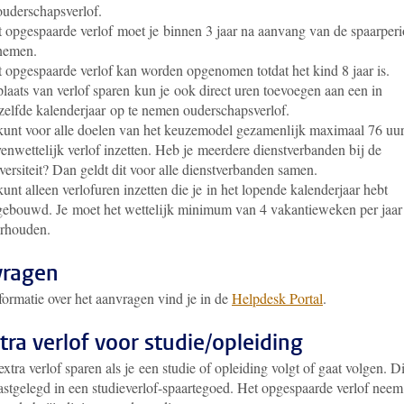
ouderschapsverlof.
 opgespaarde verlof moet je binnen 3 jaar na aanvang van de spaarper
nemen.
 opgespaarde verlof kan worden opgenomen totdat het kind 8 jaar is.
plaats van verlof sparen kun je ook direct uren toevoegen aan een in
zelfde kalenderjaar op te nemen ouderschapsverlof.
kunt voor alle doelen van het keuzemodel gezamenlijk maximaal 76 uu
enwettelijk verlof inzetten. Heb je meerdere dienstverbanden bij de
versiteit? Dan geldt dit voor alle dienstverbanden samen.
kunt alleen verlofuren inzetten die je in het lopende kalenderjaar hebt
ebouwd. Je moet het wettelijk minimum van 4 vakantieweken per jaar
rhouden.
vragen
formatie over het aanvragen vind je in de
Helpdesk Portal
.
xtra verlof voor studie/opleiding
extra verlof sparen als je een studie of opleiding volgt of gaat volgen. Di
astgelegd in een studieverlof-spaartegoed. Het opgespaarde verlof neem