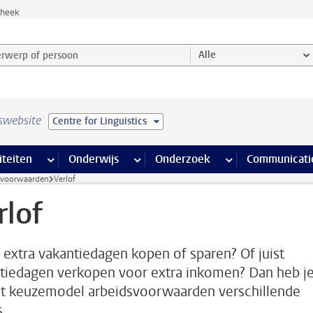
theek
werp of persoon en selecteer categorie
Alle
swebsite
Centre for Linguistics
na’s
 pagina’s
iteiten
meer Faciliteiten pagina’s
Onderwijs
meer Onderwijs pagina’s
Onderzoek
meer Onderzoek p
Communicati
svoorwaarden
Verlof
rlof
e extra vakantiedagen kopen of sparen? Of juist
tiedagen verkopen voor extra inkomen? Dan heb j
et keuzemodel arbeidsvoorwaarden verschillende
s.