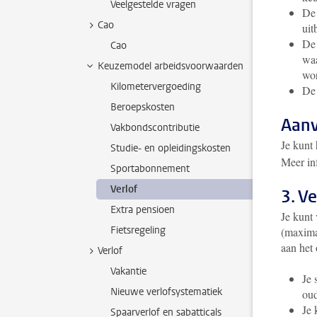
Veelgestelde vragen
De 
Cao
uit
De 
Cao
waa
Keuzemodel arbeidsvoorwaarden
wor
Kilometervergoeding
De 
Beroepskosten
Aan
Vakbondscontributie
Je kunt
Studie- en opleidingskosten
Meer in
Sportabonnement
Verlof
3. V
Extra pensioen
Je kunt 
Fietsregeling
(maximaa
aan het
Verlof
Vakantie
Je 
Nieuwe verlofsystematiek
oud
Je 
Spaarverlof en sabatticals