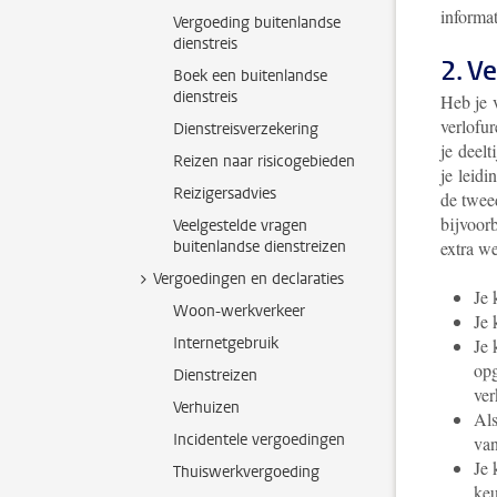
informat
Vergoeding buitenlandse
dienstreis
2. V
Boek een buitenlandse
dienstreis
Heb je 
verlofu
Dienstreisverzekering
je deelt
Reizen naar risicogebieden
je leid
Reizigersadvies
de twee
bijvoor
Veelgestelde vragen
buitenlandse dienstreizen
extra we
Vergoedingen en declaraties
Je 
Woon-werkverkeer
Je 
Internetgebruik
Je 
opg
Dienstreizen
ver
Verhuizen
Als
Incidentele vergoedingen
van
Je 
Thuiswerkvergoeding
keu