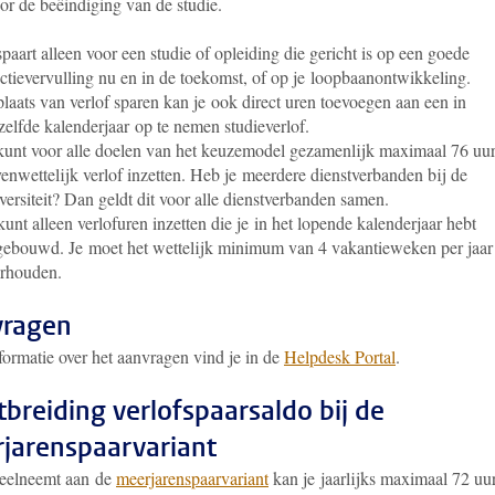
or de beëindiging van de studie.
spaart alleen voor een studie of opleiding die gericht is op een goede
ctievervulling nu en in de toekomst, of op je loopbaanontwikkeling.
plaats van verlof sparen kan je ook direct uren toevoegen aan een in
zelfde kalenderjaar op te nemen studieverlof.
kunt voor alle doelen van het keuzemodel gezamenlijk maximaal 76 uu
enwettelijk verlof inzetten. Heb je meerdere dienstverbanden bij de
versiteit? Dan geldt dit voor alle dienstverbanden samen.
kunt alleen verlofuren inzetten die je in het lopende kalenderjaar hebt
ebouwd. Je moet het wettelijk minimum van 4 vakantieweken per jaar
rhouden.
vragen
formatie over het aanvragen vind je in de
Helpdesk Portal
.
itbreiding verlofspaarsaldo bij de
jarenspaarvariant
deelneemt aan de
meerjarenspaarvariant
kan je jaarlijks maximaal 72 uu