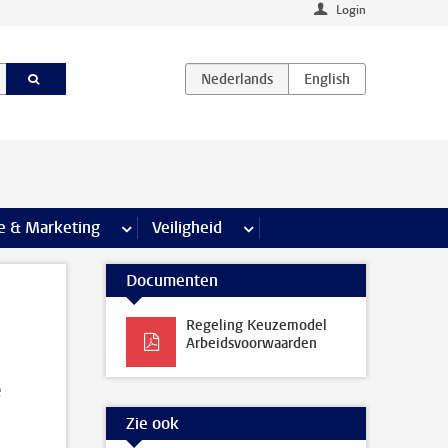
Login
agina’s
e & Marketing
meer Communicatie & Marketing pagina’s
Veiligheid
meer Veiligheid pagina’s
Documenten
Regeling Keuzemodel
Arbeidsvoorwaarden
e
Zie ook