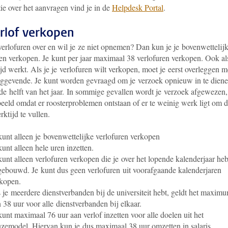
ie over het aanvragen vind je in de
Helpdesk Portal
.
erlof verkopen
verlofuren over en wil je ze niet opnemen? Dan kun je je bovenwettelij
ren verkopen. Je kunt per jaar maximaal 38 verlofuren verkopen. Ook al
ijd werkt. Als je je verlofuren wilt verkopen, moet je eerst overleggen m
inggevende. Je kunt worden gevraagd om je verzoek opnieuw in te diene
de helft van het jaar. In sommige gevallen wordt je verzoek afgewezen,
beeld omdat er roosterproblemen ontstaan of er te weinig werk ligt om 
rktijd te vullen.
kunt alleen je bovenwettelijke verlofuren verkopen
kunt alleen hele uren inzetten.
kunt alleen verlofuren verkopen die je over het lopende kalenderjaar heb
ebouwd. Je kunt dus geen verlofuren uit voorafgaande kalenderjaren
kopen.
 je meerdere dienstverbanden bij de universiteit hebt, geldt het maxim
 38 uur voor alle dienstverbanden bij elkaar.
kunt maximaal 76 uur aan verlof inzetten voor alle doelen uit het
zemodel. Hiervan kun je dus maximaal 38 uur omzetten in salaris.