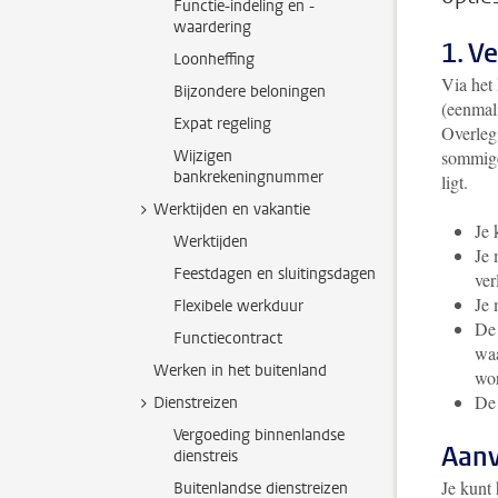
Functie-indeling en -
waardering
1. V
Loonheffing
Via het 
Bijzondere beloningen
(eenmali
Expat regeling
Overleg 
Wijzigen
sommige
bankrekeningnummer
ligt.
Werktijden en vakantie
Je 
Werktijden
Je 
Feestdagen en sluitingsdagen
ver
Je 
Flexibele werkduur
De 
Functiecontract
waa
Werken in het buitenland
wor
De 
Dienstreizen
Vergoeding binnenlandse
Aan
dienstreis
Je kunt
Buitenlandse dienstreizen