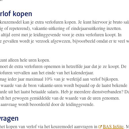
erlof kopen
keuzemodel kan je extra verlofuren kopen. Je kunt hiervoor je bruto sal
g of repeterend), vakantie-uitkering of eindejaarsuitkering inzetten.
altijd eerst met je leidinggevende voor je extra verlofuren koopt. In
 gevallen wordt je verzoek afgewezen, bijvoorbeeld omdat er te veel 
kunt alleen hele uren kopen.
moet de extra verlofuren opnemen in hetzelfde jaar dat je ze koopt. De
lofuren vervallen aan het einde van het kalenderjaar.
mag ieder jaar maximaal 10% van je werktijd aan verlof bijkopen.
waarde van de bron vakantie-uren wordt bepaald op de laatst bekende
rde uit het laatst betaalde salaris. Heb je meerdere dienstverbanden? D
dt het gewogen gemiddelde van de waarde van de uren genomen.
aanvraag wordt beoordeeld door de leidinggevende.
vragen
 het kopen van verlof via het keuzemodel aanvragen in
BAS InSite
. 