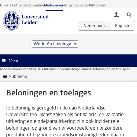
Ga direct naar de inhoud
Universiteit Leiden
Studenten
Medewerkers
Organisatiegids
Bibliotheek
toggle lo
World Archaeology
Menu
Medewerkerswebsite
HR
Arbeidsvoorwaarden
Salaris
Beloningen en toelages
Submenu
Beloningen en toelages
Je beloning is geregeld in de cao Nederlandse
Universiteiten. Naast zaken als het salaris, de vakantie-
uitkering en eindejaarsuitkering zijn ook incidentele
beloningen op grond van bijvoorbeeld een bijzondere
prestatie of bijzondere arbeidsomstandigheden daarin