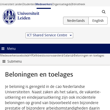
Ga direct naar de inhoud
Universiteit Leiden
Studenten
Medewerkers
Organisatiegids
Bibliotheek
ICT Shared Service Centre
Menu
Medewerkerswebsite
HR
Arbeidsvoorwaarden
Salaris
Beloningen en toelages
Submenu
Beloningen en toelages
Je beloning is geregeld in de cao Nederlandse
Universiteiten. Naast zaken als het salaris, de vakantie-
uitkering en eindejaarsuitkering zijn ook incidentele
beloningen op grond van bijvoorbeeld een bijzondere
prestatie of bijzondere arbeidsomstandigheden daarin