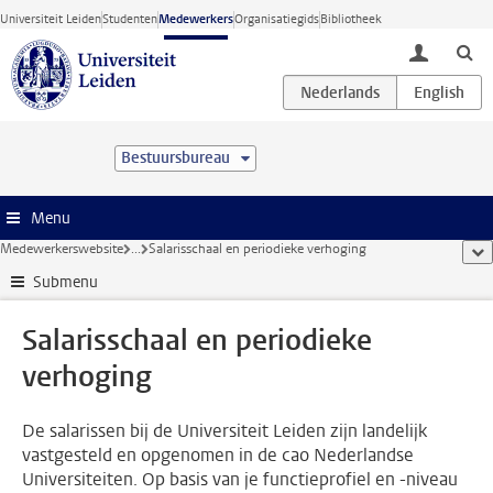
Ga direct naar de inhoud
Universiteit Leiden
Studenten
Medewerkers
Organisatiegids
Bibliotheek
toggle lo
Bestuursbureau
Menu
Medewerkerswebsite
...
Salarisschaal en periodieke verhoging
too
Submenu
Salarisschaal en periodieke
verhoging
De salarissen bij de Universiteit Leiden zijn landelijk
vastgesteld en opgenomen in de cao Nederlandse
Universiteiten. Op basis van je functieprofiel en -niveau