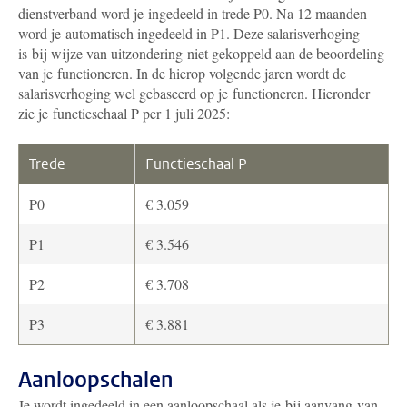
dienstverband word je ingedeeld in trede P0. Na 12 maanden
word je automatisch ingedeeld in P1. Deze salarisverhoging
is bij wijze van uitzondering niet gekoppeld aan de beoordeling
van je functioneren. In de hierop volgende jaren wordt de
salarisverhoging wel gebaseerd op je functioneren. Hieronder
zie je functieschaal P per 1 juli 2025:
Trede
Functieschaal P
P0
€ 3.059
P1
€ 3.546
P2
€ 3.708
P3
€ 3.881
Aanloopschalen
Je wordt ingedeeld in een aanloopschaal als je bij aanvang van