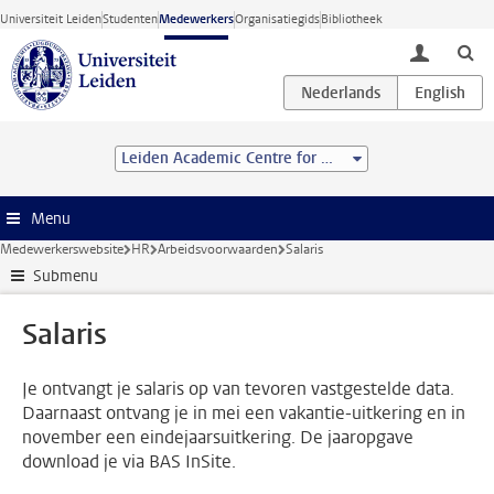
Ga direct naar de inhoud
Universiteit Leiden
Studenten
Medewerkers
Organisatiegids
Bibliotheek
toggle lo
Leiden Academic Centre for Drug Research (LACDR)
Menu
Medewerkerswebsite
HR
Arbeidsvoorwaarden
Salaris
Submenu
Salaris
Je ontvangt je salaris op van tevoren vastgestelde data.
Daarnaast ontvang je in mei een vakantie-uitkering en in
november een eindejaarsuitkering. De jaaropgave
download je via BAS InSite.