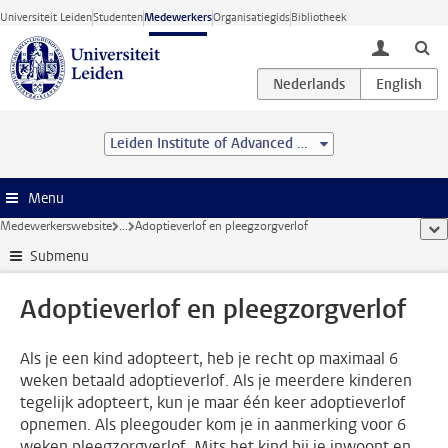
Ga direct naar de inhoud
Universiteit Leiden
Studenten
Medewerkers
Organisatiegids
Bibliotheek
toggle lo
Leiden Institute of Advanced Computer Science (LIACS)
Menu
Medewerkerswebsite
...
Adoptieverlof en pleegzorgverlof
too
Submenu
Adoptieverlof en pleegzorgverlof
Als je een kind adopteert, heb je recht op maximaal 6
weken betaald adoptieverlof. Als je meerdere kinderen
tegelijk adopteert, kun je maar één keer adoptieverlof
opnemen. Als pleegouder kom je in aanmerking voor 6
weken pleegzorgverlof. Mits het kind bij je inwoont en