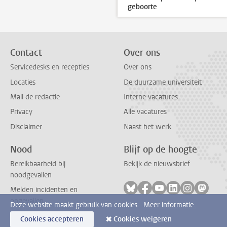
geboorte
Contact
Over ons
Servicedesks en recepties
Over ons
Locaties
De duurzame universiteit
Mail de redactie
Interne vacatures
Privacy
Alle vacatures
Disclaimer
Naast het werk
Nood
Blijf op de hoogte
Bereikbaarheid bij
Bekijk de nieuwsbrief
noodgevallen
Volg ons op bluesky
Volg ons op facebook
Volg ons op youtub
Volg ons op li
Volg ons o
Volg 
Melden incidenten en
ongevallen
Deze website maakt gebruik van cookies.
Meer informatie.
Cookies accepteren
Cookies weigeren