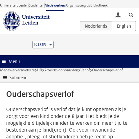
Ga direct naar de inhoud
Universiteit Leiden
Studenten
Medewerkers
Organisatiegids
Bibliotheek
toggle lo
ICLON
Menu
Medewerkerswebsite
HR
Arbeidsvoorwaarden
Verlof
Ouderschapsverlof
Submenu
Ouderschapsverlof
Ouderschapsverlof is verlof dat je kunt opnemen als je
zorgt voor een kind onder de 8 jaar. Het biedt je de
mogelijkheid tijdelijk minder te werken om meer tijd te
besteden aan je kind(eren). Ook voor inwonende
adoptie-, pleeg- of stiefkinderen heb je recht op