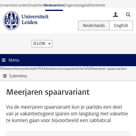
Ga direct naar de inhoud
Universiteit Leiden
Studenten
Medewerkers
Organisatiegids
Bibliotheek
toggle lo
ICLON
Menu
Medewerkerswebsite
HR
Arbeidsvoorwaarden
Verlof
Meerjaren spaarvariant
Submenu
Meerjaren spaarvariant
Via de meerjaren spaarvariant kun je jaarlijks een deel
van je vakantietegoed sparen om langdurig met vakantie
te kunnen gaan voor bijvoorbeeld een sabbatical.