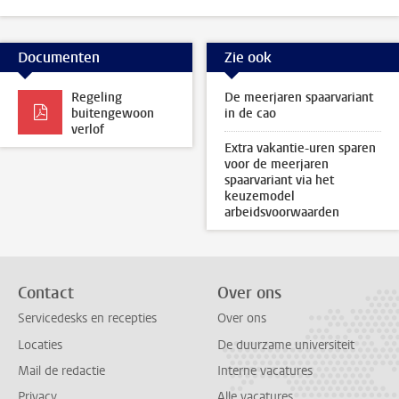
Documenten
Zie ook
Regeling
De meerjaren spaarvariant
buitengewoon
in de cao
verlof
Extra vakantie-uren sparen
voor de meerjaren
spaarvariant via het
keuzemodel
arbeidsvoorwaarden
Contact
Over ons
Servicedesks en recepties
Over ons
Locaties
De duurzame universiteit
Mail de redactie
Interne vacatures
Privacy
Alle vacatures