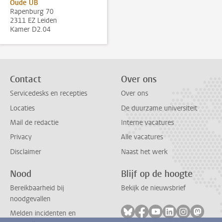
Oude UB
Rapenburg 70
2311 EZ Leiden
Kamer D2.04
Contact
Over ons
Servicedesks en recepties
Over ons
Locaties
De duurzame universiteit
Mail de redactie
Interne vacatures
Privacy
Alle vacatures
Disclaimer
Naast het werk
Nood
Blijf op de hoogte
Bereikbaarheid bij
Bekijk de nieuwsbrief
noodgevallen
Volg ons op bluesky
Volg ons op facebook
Volg ons op youtub
Volg ons op li
Volg ons o
Volg 
Melden incidenten en