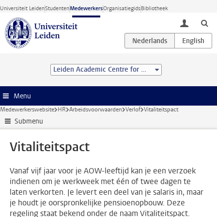
Ga direct naar de inhoud
Universiteit Leiden
Studenten
Medewerkers
Organisatiegids
Bibliotheek
toggle lo
Leiden Academic Centre for Drug Research (LACDR)
Menu
Medewerkerswebsite
HR
Arbeidsvoorwaarden
Verlof
Vitaliteitspact
Submenu
Vitaliteitspact
Vanaf vijf jaar voor je AOW-leeftijd kan je een verzoek
indienen om je werkweek met één of twee dagen te
laten verkorten. Je levert een deel van je salaris in, maar
je houdt je oorspronkelijke pensioenopbouw. Deze
regeling staat bekend onder de naam Vitaliteitspact.