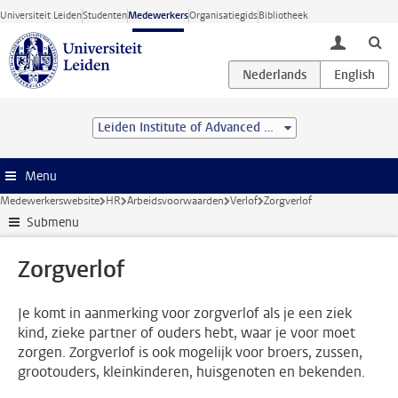
Ga direct naar de inhoud
Universiteit Leiden
Studenten
Medewerkers
Organisatiegids
Bibliotheek
toggle lo
Leiden Institute of Advanced Computer Science (LIACS)
Menu
Medewerkerswebsite
HR
Arbeidsvoorwaarden
Verlof
Zorgverlof
Submenu
Zorgverlof
Je komt in aanmerking voor zorgverlof als je een ziek
kind, zieke partner of ouders hebt, waar je voor moet
zorgen. Zorgverlof is ook mogelijk voor broers, zussen,
grootouders, kleinkinderen, huisgenoten en bekenden.