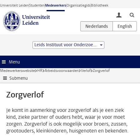
Ga direct naar de inhoud
Universiteit Leiden
Studenten
Medewerkers
Organisatiegids
Bibliotheek
toggle lo
Leids Instituut voor Onderzoek in de Natuurkunde (LION)
Menu
Medewerkerswebsite
HR
Arbeidsvoorwaarden
Verlof
Zorgverlof
Submenu
Zorgverlof
Je komt in aanmerking voor zorgverlof als je een ziek
kind, zieke partner of ouders hebt, waar je voor moet
zorgen. Zorgverlof is ook mogelijk voor broers, zussen,
grootouders, kleinkinderen, huisgenoten en bekenden.