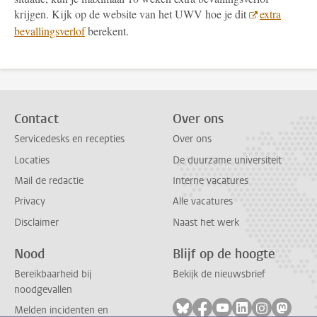
krijgen. Kijk op de website van het UWV hoe je dit
extra
bevallingsverlof
berekent.
Contact
Over ons
Servicedesks en recepties
Over ons
Locaties
De duurzame universiteit
Mail de redactie
Interne vacatures
Privacy
Alle vacatures
Disclaimer
Naast het werk
Nood
Blijf op de hoogte
Bereikbaarheid bij
Bekijk de nieuwsbrief
noodgevallen
Volg ons op bluesky
Volg ons op facebook
Volg ons op youtub
Volg ons op li
Volg ons o
Volg 
Melden incidenten en