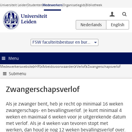
Ga direct naar de inhoud
Universiteit Leiden
Studenten
Medewerkers
Organisatiegids
Bibliotheek
toggle lo
FSW faculteitsbestuur en bureau
Menu
Medewerkerswebsite
HR
Arbeidsvoorwaarden
Verlof
Zwangerschapsverlof
Submenu
Zwangerschapsverlof
Als je zwanger bent, heb je recht op minimaal 16 weken
zwangerschaps- en bevallingsverlof. Je kunt minimaal 4
weken en maximaal 6 weken voor je uitgerekende datum
met verlof. Als je 4 weken van tevoren stopt met
werken, dan houd je nog 12 weken bevallingsverlof over.