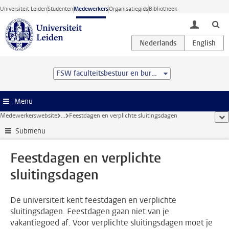
Ga direct naar de inhoud
Universiteit Leiden
Studenten
Medewerkers
Organisatiegids
Bibliotheek
toggle lo
FSW faculteitsbestuur en bureau
Menu
Medewerkerswebsite
...
Feestdagen en verplichte sluitingsdagen
too
Submenu
Feestdagen en verplichte
sluitingsdagen
De universiteit kent feestdagen en verplichte
sluitingsdagen. Feestdagen gaan niet van je
vakantiegoed af. Voor verplichte sluitingsdagen moet je