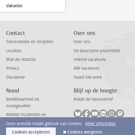
Vakantie
Contact
Over ons
Servicedesks en recepties
Over ons
Locaties
De duurzame universiteit
Mail de redactie
Interne vacatures
Privacy
Alle vacatures
Disclaimer
Naast het werk
Nood
Blijf op de hoogte
Bereikbaarheid bij
Bekijk de nieuwsbrief
noodgevallen
Volg ons op bluesky
Volg ons op facebook
Volg ons op youtub
Volg ons op li
Volg ons o
Volg 
Melden incidenten en
ongevallen
Deze website maakt gebruik van cookies.
Meer informatie.
Cookies accepteren
Cookies weigeren