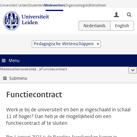
Ga direct naar de inhoud
Universiteit Leiden
Studenten
Medewerkers
Organisatiegids
Bibliotheek
toggle lo
Pedagogische Wetenschappen
Menu
Medewerkerswebsite
...
Functiecontract
too
Submenu
Functiecontract
Werk je bij de universiteit en ben je ingeschaald in schaal
11 of hoger? Dan heb je de mogelijkheid om een
functiecontract af te sluiten.
Per 1 januari 2024 is de Regeling Jaarafspraken komen te