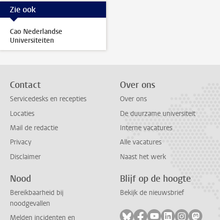
Zie ook
Cao Nederlandse
Universiteiten
Contact
Over ons
Servicedesks en recepties
Over ons
Locaties
De duurzame universiteit
Mail de redactie
Interne vacatures
Privacy
Alle vacatures
Disclaimer
Naast het werk
Nood
Blijf op de hoogte
Bereikbaarheid bij
Bekijk de nieuwsbrief
noodgevallen
Volg ons op bluesky
Volg ons op facebook
Volg ons op youtub
Volg ons op li
Volg ons o
Volg 
Melden incidenten en