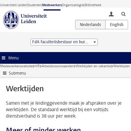
Ga direct naar de inhoud
Universiteit Leiden
Studenten
Medewerkers
Organisatiegids
Bibliotheek
toggle lo
FdA faculteitsbestuur en bureau
Menu
Medewerkerswebsite
HR
Arbeidsvoorwaarden
Werktijden en vakantie
Werktijden
Submenu
Werktijden
Samen met je leidinggevende maak je afspraken over je
werktijden. De standaard werktijd bij een voltijds
dienstverband is 38 uur per week.
Meer of minder werken