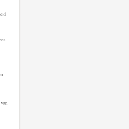
eeld
eek
en
 van