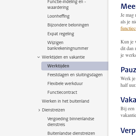
Functie-indeling en -
Meer
waardering
Je mag 
Loonheffing
als je n
Bijzondere beloningen
functiec
Expat regeling
Kun je 
Wijzigen
dit dan 
bankrekeningnummer
je werk
Werktijden en vakantie
Werktijden
Pauz
Feestdagen en sluitingsdagen
Werk je
Flexibele werkduur
half uur
Functiecontract
Vak
Werken in het buitenland
Bij een
Dienstreizen
vakanti
Vergoeding binnenlandse
dienstreis
Verp
Buitenlandse dienstreizen