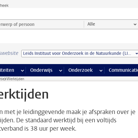
theek
werp of persoon en selecteer categorie
Alle
swebsite
Leids Instituut voor Onderzoek in de Natuurkunde (LION)
na’s
 pagina’s
iteiten
meer Faciliteiten pagina’s
Onderwijs
meer Onderwijs pagina’s
Onderzoek
meer Onderzoek p
Communicati
tie
Werktijden
rktijden
 met je leidinggevende maak je afspraken over je
ijden. De standaard werktijd bij een voltijds
tverband is 38 uur per week.