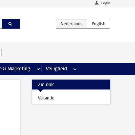
Login
agina’s
e & Marketing
meer Communicatie & Marketing pagina’s
Veiligheid
meer Veiligheid pagina’s
Zie ook
Vakantie