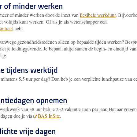
 of minder werken
meer of minder werken door de inzet van
flexibele werkduur
. Bijvoorb
iet voltijds kunt werken. Of als je als wetenschapper een
ontract
hebt.
vanwege gezondheidsredenen alleen op bepaalde tijden werken? Bespr
met je leidinggevende. Je bepaalt altijd samen de begin- en eindtijd van
dag.
e tijdens werktijd
 minstens 5,5 uur per dag? Dan heb je een verplichte lunchpauze van e
.
antiedagen opnemen
 werkweek van 38 uur heb je 232 vakantie-uren per jaar. Het aanvragen
edagen doe je via
BAS InSite
.
lichte vrije dagen