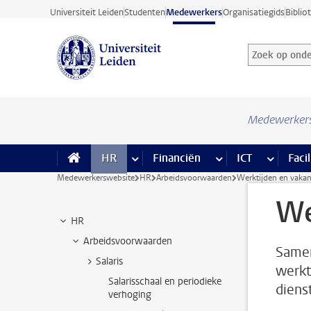
Ga direct naar de inhoud
Universiteit Leiden
Studenten
Medewerkers
Organisatiegids
Biblio
Zoek op onder
Zoekterm
Medewerker
HR
meer HR pagina’s
Financiën
meer Financiën pagi
ICT
meer ICT
Facil
Medewerkerswebsite
HR
Arbeidsvoorwaarden
Werktijden en vakan
We
HR
Arbeidsvoorwaarden
Samen
Salaris
werkt
Salarisschaal en periodieke
diens
verhoging