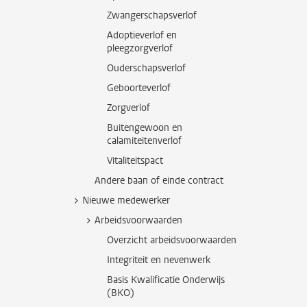
Zwangerschapsverlof
Adoptieverlof en
pleegzorgverlof
Ouderschapsverlof
Geboorteverlof
Zorgverlof
Buitengewoon en
calamiteitenverlof
Vitaliteitspact
Andere baan of einde contract
Nieuwe medewerker
Arbeidsvoorwaarden
Overzicht arbeidsvoorwaarden
Integriteit en nevenwerk
Basis Kwalificatie Onderwijs
(BKO)