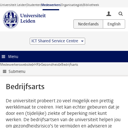
Ga direct naar de inhoud
Universiteit Leiden
Studenten
Medewerkers
Organisatiegids
Bibliotheek
toggle lo
ICT Shared Service Centre
Menu
Medewerkerswebsite
HR
Gezondheid
Bedrijfsarts
Submenu
Bedrijfsarts
De universiteit probeert zo veel mogelijk een prettig
werkklimaat te creëren. Het kan echter gebeuren dat je
door een (tijdelijke) ziekte of beperking niet kunt
werken. De bedrijfsartsen van de universiteit helpen jou
om gezondheidsrisico’s te vermijden en adviseren je