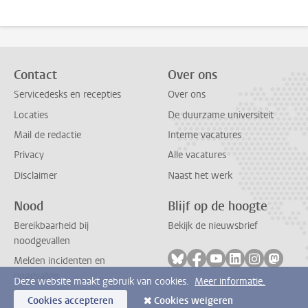
Contact
Over ons
Servicedesks en recepties
Over ons
Locaties
De duurzame universiteit
Mail de redactie
Interne vacatures
Privacy
Alle vacatures
Disclaimer
Naast het werk
Nood
Blijf op de hoogte
Bereikbaarheid bij
Bekijk de nieuwsbrief
noodgevallen
Volg ons op bluesky
Volg ons op facebook
Volg ons op youtub
Volg ons op li
Volg ons o
Volg 
Melden incidenten en
ongevallen
Deze website maakt gebruik van cookies.
Meer informatie.
Cookies accepteren
Cookies weigeren