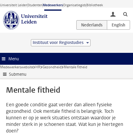
Ga direct naar de inhoud
Universiteit Leiden
Studenten
Medewerkers
Organisatiegids
Bibliotheek
toggle lo
Instituut voor Regiostudies
Menu
Medewerkerswebsite
HR
Gezondheid
Mentale fitheid
Submenu
Mentale fitheid
Een goede conditie gaat verder dan alleen fysieke
gezondheid. Ook mentale fitheid is belangrijk. Toch
kunnen er op je werk situaties ontstaan waardoor je
minder sterk in je schoenen staat. Wat kun je hiertegen
doen?