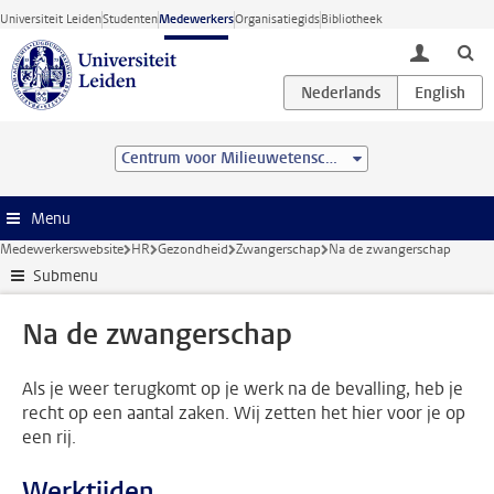
Ga direct naar de inhoud
Universiteit Leiden
Studenten
Medewerkers
Organisatiegids
Bibliotheek
toggle lo
Centrum voor Milieuwetenschappen Leiden (CML)
Menu
Medewerkerswebsite
HR
Gezondheid
Zwangerschap
Na de zwangerschap
Submenu
Na de zwangerschap
Als je weer terugkomt op je werk na de bevalling, heb je
recht op een aantal zaken. Wij zetten het hier voor je op
een rij.
Werktijden