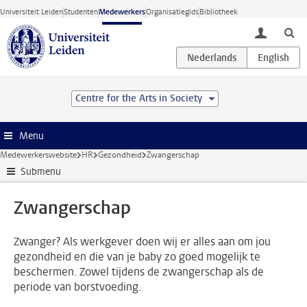
Ga direct naar de inhoud
Universiteit Leiden
Studenten
Medewerkers
Organisatiegids
Bibliotheek
toggle lo
Centre for the Arts in Society
Menu
Medewerkerswebsite
HR
Gezondheid
Zwangerschap
Submenu
Zwangerschap
Zwanger? Als werkgever doen wij er alles aan om jou
gezondheid en die van je baby zo goed mogelijk te
beschermen. Zowel tijdens de zwangerschap als de
periode van borstvoeding.