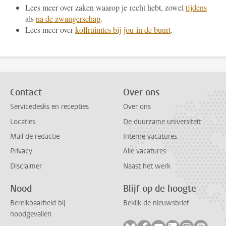
Lees meer over zaken waarop je recht hebt, zowel
tijdens
als
na de zwangerschap
.
Lees meer over
kolfruimtes bij jou in de buurt
.
Contact
Over ons
Servicedesks en recepties
Over ons
Locaties
De duurzame universiteit
Mail de redactie
Interne vacatures
Privacy
Alle vacatures
Disclaimer
Naast het werk
Nood
Blijf op de hoogte
Bereikbaarheid bij
Bekijk de nieuwsbrief
noodgevallen
Volg ons op bluesky
Volg ons op facebook
Volg ons op youtub
Volg ons op li
Volg ons o
Volg 