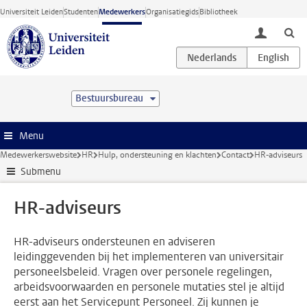
Ga direct naar de inhoud
Universiteit Leiden
Studenten
Medewerkers
Organisatiegids
Bibliotheek
toggle lo
Bestuursbureau
Menu
Medewerkerswebsite
HR
Hulp, ondersteuning en klachten
Contact
HR-adviseurs
Submenu
HR-adviseurs
HR-adviseurs ondersteunen en adviseren
leidinggevenden bij het implementeren van universitair
personeelsbeleid. Vragen over personele regelingen,
arbeidsvoorwaarden en personele mutaties stel je altijd
eerst aan het Servicepunt Personeel. Zij kunnen je