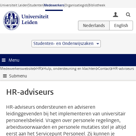
Ga direct naar de inhoud
Universiteit Leiden
Studenten
Medewerkers
Organisatiegids
Bibliotheek
toggle lo
Studenten- en Onderwijszaken
Menu
Medewerkerswebsite
HR
Hulp, ondersteuning en klachten
Contact
HR-adviseurs
Submenu
HR-adviseurs
HR-adviseurs ondersteunen en adviseren
leidinggevenden bij het implementeren van universitair
personeelsbeleid. Vragen over personele regelingen,
arbeidsvoorwaarden en personele mutaties stel je altijd
eerst aan het Servicepunt Personeel. Zij kunnen je