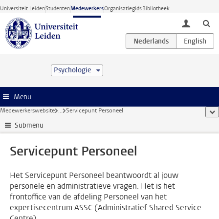
Ga direct naar de inhoud
Universiteit Leiden
Studenten
Medewerkers
Organisatiegids
Bibliotheek
toggle lo
Psychologie
Menu
Medewerkerswebsite
...
Servicepunt Personeel
too
Submenu
Servicepunt Personeel
Het Servicepunt Personeel beantwoordt al jouw
personele en administratieve vragen. Het is het
frontoffice van de afdeling Personeel van het
expertisecentrum ASSC (Administratief Shared Service
Centre).