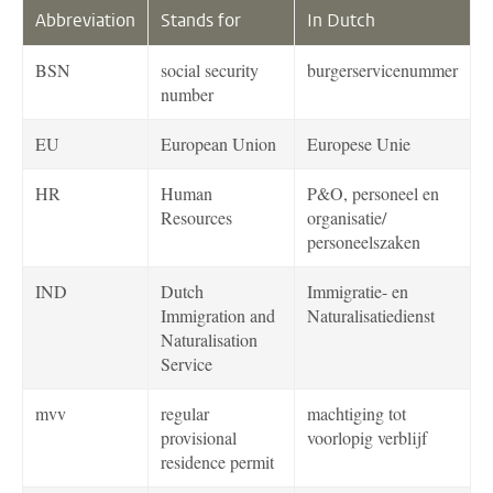
Abbreviation
Stands for
In Dutch
BSN
social security
burgerservicenummer
number
EU
European Union
Europese Unie
HR
Human
P&O, personeel en
Resources
organisatie/
personeelszaken
IND
Dutch
Immigratie- en
Immigration and
Naturalisatiedienst
Naturalisation
Service
mvv
regular
machtiging tot
provisional
voorlopig verblijf
residence permit