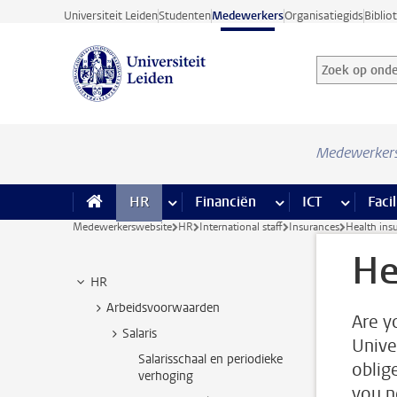
Ga direct naar de inhoud
Universiteit Leiden
Studenten
Medewerkers
Organisatiegids
Biblio
Zoek op onder
Zoekterm
Medewerker
HR
meer HR pagina’s
Financiën
meer Financiën pagi
ICT
meer ICT
Facil
Medewerkerswebsite
HR
International staff
Insurances
Health ins
He
HR
Arbeidsvoorwaarden
Are y
Salaris
Unive
Salarisschaal en periodieke
oblige
verhoging
you n