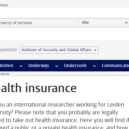
theek
werp of persoon en selecteer categorie
Alle
swebsite
Institute of Security and Global Affairs
na’s
 pagina’s
iteiten
meer Faciliteiten pagina’s
Onderwijs
meer Onderwijs pagina’s
Onderzoek
meer Onderzoek p
Communicati
urance
alth insurance
ou an international researcher working for Leiden
rsity? Please note that you probably are legally
d to take out health insurance. Here you will find i
eed a public or a private health insurance, and how