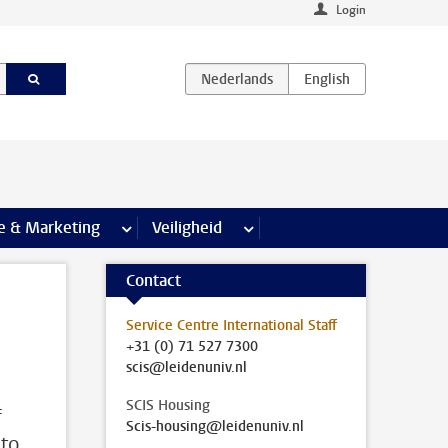
Login
agina’s
e & Marketing
meer Communicatie & Marketing pagina’s
Veiligheid
meer Veiligheid pagina’s
Contact
Service Centre International Staff
+31 (0) 71 527 7300
scis@leidenuniv.nl
SCIS Housing
f
Scis-housing@leidenuniv.nl
 to