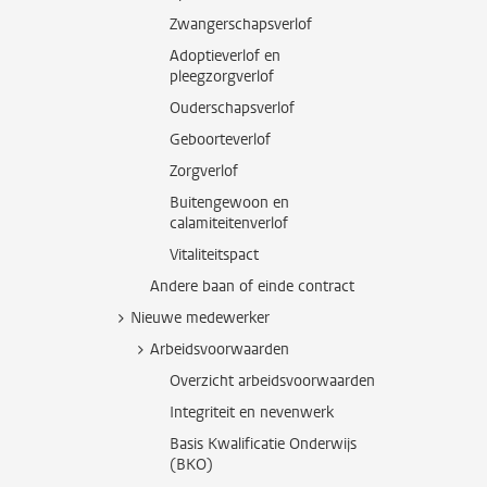
Zwangerschapsverlof
Adoptieverlof en
pleegzorgverlof
Ouderschapsverlof
Geboorteverlof
Zorgverlof
Buitengewoon en
calamiteitenverlof
Vitaliteitspact
Andere baan of einde contract
Nieuwe medewerker
Arbeidsvoorwaarden
Overzicht arbeidsvoorwaarden
Integriteit en nevenwerk
Basis Kwalificatie Onderwijs
(BKO)