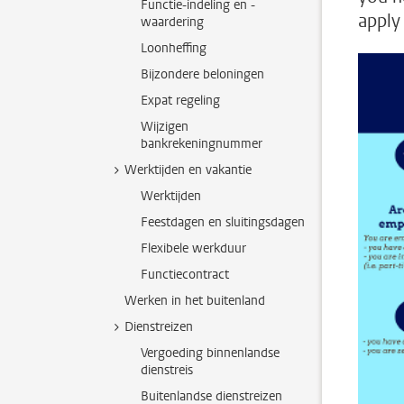
Functie-indeling en -
apply 
waardering
Loonheffing
Bijzondere beloningen
Expat regeling
Wijzigen
bankrekeningnummer
Werktijden en vakantie
Werktijden
Feestdagen en sluitingsdagen
Flexibele werkduur
Functiecontract
Werken in het buitenland
Dienstreizen
Vergoeding binnenlandse
dienstreis
Buitenlandse dienstreizen