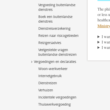
Vergoeding buitenlandse
The phi
dienstreis
or less 
Boek een buitenlandse
healthca
dienstreis
Ministr
Dienstreisverzekering
Reizen naar risicogebieden
I wan
I wan
Reizigersadvies
I wan
Veelgestelde vragen
buitenlandse dienstreizen
Vergoedingen en declaraties
Woon-werkverkeer
Internetgebruik
Dienstreizen
Verhuizen
Incidentele vergoedingen
Thuiswerkvergoeding