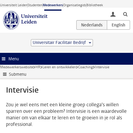
Ga direct naar de inhoud
Universiteit Leiden
Studenten
Medewerkers
Organisatiegids
Bibliotheek
toggle lo
Universitair Facilitair Bedrijf
Menu
Medewerkerswebsite
HR
Leren en ontwikkelen
Coaching
Intervisie
Submenu
Intervisie
Zou je wel eens met een kleine groep collega’s willen
sparren over een probleem? Intervisie is een waardevolle
manier om van elkaar te leren en te groeien in je rol als
professional.