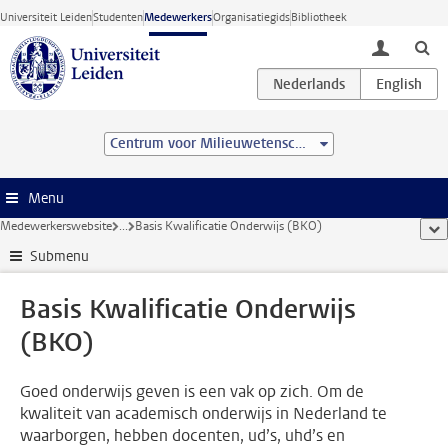
Ga direct naar de inhoud
Universiteit Leiden
Studenten
Medewerkers
Organisatiegids
Bibliotheek
toggle lo
Centrum voor Milieuwetenschappen Leiden (CML)
Menu
Medewerkerswebsite
...
Basis Kwalificatie Onderwijs (BKO)
too
Submenu
Basis Kwalificatie Onderwijs
(BKO)
Goed onderwijs geven is een vak op zich. Om de
kwaliteit van academisch onderwijs in Nederland te
waarborgen, hebben docenten, ud’s, uhd’s en