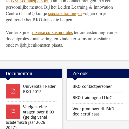
Je
BKO-contactpersoon
kan je in contact brengen met een
persoonlijke mentor. Bij het Leiden Learning & Innovation
Centre (LLInC) kun je
speciale trainingen
volgen om je
gedurende het BKO-traject te helpen.
Verder zijn er
diverse cursusmodules
ter ondersteuning van je
docentprofessionalisering, en vinden er soms universitaire
onderwijsbijeenkomsten plaats.
Documenten
Zie ook
Universitair kader
BKO-contactpersonen
BKO 2012
BKO-trainingen LLInC
Veelgestelde
Voor promovendi: BKO
vragen over BKO
deelcertificaat
(geldig vanaf
academisch jaar 2026-
2027)