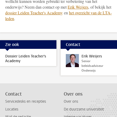
wellicht kunnen worden gebruikt ter verbetering van het
onderwijs? Neem dan contact op met
Erik Weijers
, of bekijk het
dossier Leiden Teacher's Academy
en
het overzicht van de LTA-
leden
.
Zie ook
Contact
Dossier Leiden Teacher's
Erik Weijers
Academy
Senior
beleidsadviseur
Onderwijs
Contact
Over ons
Servicedesks en recepties
Over ons
Locaties
De duurzame universiteit
Mail de redactie
Interne vacatures