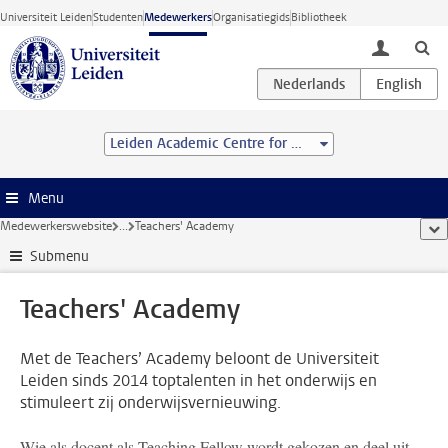
Ga direct naar de inhoud
Universiteit Leiden
Studenten
Medewerkers
Organisatiegids
Bibliotheek
toggle lo
Leiden Academic Centre for Drug Research (LACDR)
Menu
Medewerkerswebsite
...
Teachers' Academy
too
Submenu
Teachers' Academy
Met de Teachers’ Academy beloont de Universiteit
Leiden sinds 2014 toptalenten in het onderwijs en
stimuleert zij onderwijsvernieuwing.
Wie als docent als Teaching Fellow wordt gekozen en deel uit