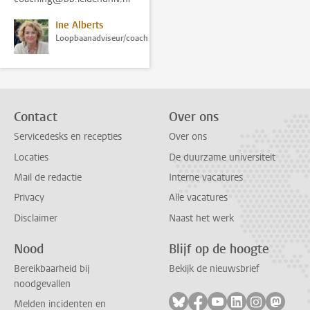
Ine Alberts
Loopbaanadviseur/coach
Contact
Over ons
Servicedesks en recepties
Over ons
Locaties
De duurzame universiteit
Mail de redactie
Interne vacatures
Privacy
Alle vacatures
Disclaimer
Naast het werk
Nood
Blijf op de hoogte
Bereikbaarheid bij
Bekijk de nieuwsbrief
noodgevallen
Volg ons op bluesky
Volg ons op facebook
Volg ons op youtub
Volg ons op li
Volg ons o
Volg 
Melden incidenten en