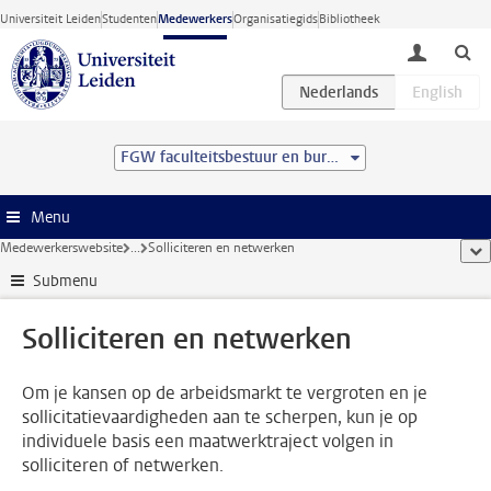
Ga direct naar de inhoud
Universiteit Leiden
Studenten
Medewerkers
Organisatiegids
Bibliotheek
toggle lo
FGW faculteitsbestuur en bureau
Menu
Medewerkerswebsite
...
Solliciteren en netwerken
too
Submenu
Solliciteren en netwerken
Om je kansen op de arbeidsmarkt te vergroten en je
sollicitatievaardigheden aan te scherpen, kun je op
individuele basis een maatwerktraject volgen in
solliciteren of netwerken.