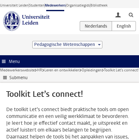
Ga direct naar de inhoud
Universiteit Leiden
Studenten
Medewerkers
Organisatiegids
Bibliotheek
toggle lo
Pedagogische Wetenschappen
Menu
Medewerkerswebsite
HR
Leren en ontwikkelen
Opleidingen
Toolkit Let’s connect!
Submenu
Toolkit Let’s connect!
De toolkit Let’s connect biedt praktische tools om open
communicatie en een veilig werkklimaat te bevorderen.
Je leert hoe je effectief contact maakt, je uitspreekt en
actief luistert om elkaars belangen te begrijpen.
Daarnaast helpen de tools bij het aanpakken van issues,