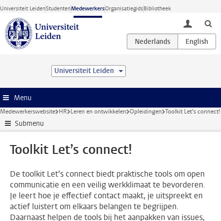
Ga direct naar de inhoud
Universiteit Leiden
Studenten
Medewerkers
Organisatiegids
Bibliotheek
toggle lo
Universiteit Leiden
Menu
Medewerkerswebsite
HR
Leren en ontwikkelen
Opleidingen
Toolkit Let’s connect!
Submenu
Toolkit Let’s connect!
De toolkit Let’s connect biedt praktische tools om open
communicatie en een veilig werkklimaat te bevorderen.
Je leert hoe je effectief contact maakt, je uitspreekt en
actief luistert om elkaars belangen te begrijpen.
Daarnaast helpen de tools bij het aanpakken van issues,