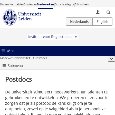
Ga direct naar de inhoud
Universiteit Leiden
Studenten
Medewerkers
Organisatiegids
Bibliotheek
toggle lo
Instituut voor Regiostudies
Menu
Medewerkerswebsite
...
Postdocs
too
Submenu
Postdocs
De universiteit stimuleert medewerkers hun talenten te
gebruiken en te ontwikkelen. We proberen er zo voor te
zorgen dat je als postdoc de kans krijgt om je te
ontplooien, zowel op je vakgebied als in je persoonlijke
ontwikkeling. Er zijn daarom veel mogelijkheden voor