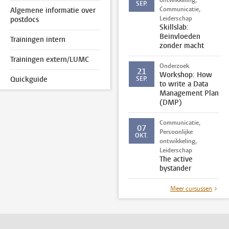
ontwikkeling,
SEP.
Communicatie,
Algemene informatie over
Leiderschap
postdocs
Skillslab:
Beïnvloeden
Trainingen intern
zonder macht
Trainingen extern/LUMC
Onderzoek
21
Workshop: How
Quickguide
SEP.
to write a Data
Management Plan
(DMP)
Communicatie,
07
Persoonlijke
OKT.
ontwikkeling,
Leiderschap
The active
bystander
Meer cursussen