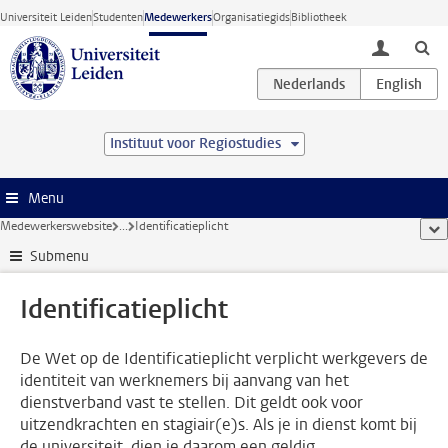
Ga direct naar de inhoud
Universiteit Leiden
Studenten
Medewerkers
Organisatiegids
Bibliotheek
toggle lo
Instituut voor Regiostudies
Menu
Medewerkerswebsite
...
Identificatieplicht
too
Submenu
Identificatieplicht
De Wet op de Identificatieplicht verplicht werkgevers de
identiteit van werknemers bij aanvang van het
dienstverband vast te stellen. Dit geldt ook voor
uitzendkrachten en stagiair(e)s. Als je in dienst komt bij
de universiteit, dien je daarom een geldig