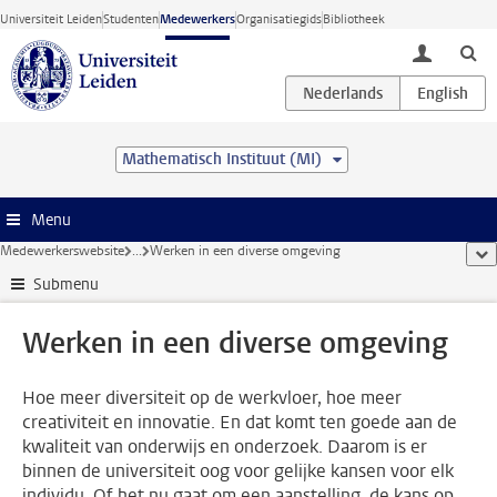
Ga direct naar de inhoud
Universiteit Leiden
Studenten
Medewerkers
Organisatiegids
Bibliotheek
toggle lo
Mathematisch Instituut (MI)
Menu
Medewerkerswebsite
...
Werken in een diverse omgeving
too
Submenu
Werken in een diverse omgeving
Hoe meer diversiteit op de werkvloer, hoe meer
creativiteit en innovatie. En dat komt ten goede aan de
kwaliteit van onderwijs en onderzoek. Daarom is er
binnen de universiteit oog voor gelijke kansen voor elk
individu. Of het nu gaat om een aanstelling, de kans op