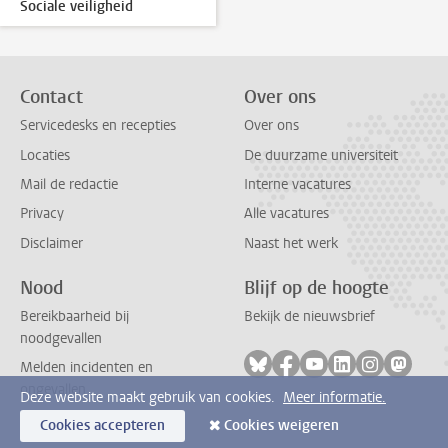
Sociale veiligheid
Contact
Over ons
Servicedesks en recepties
Over ons
Locaties
De duurzame universiteit
Mail de redactie
Interne vacatures
Privacy
Alle vacatures
Disclaimer
Naast het werk
Nood
Blijf op de hoogte
Bereikbaarheid bij
Bekijk de nieuwsbrief
noodgevallen
Volg ons op bluesky
Volg ons op facebook
Volg ons op youtub
Volg ons op li
Volg ons o
Volg 
Melden incidenten en
ongevallen
Deze website maakt gebruik van cookies.
Meer informatie.
Cookies accepteren
Cookies weigeren